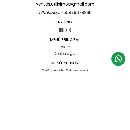
ventas.utilisimo@gmail.com
WhatsApp:
+56979679288
SÍGUENOS
Facebook
Instagram
MENÚ PRINCIPAL
Inicio
Catálogo
MENÚ INFERIOR
Política de Privacidad
Política de Devoluciones
Política de envíos
Términos del Servicio
Información de contacto
WhatsApp: +56979679288
SUSCRÍBETE PARA RECIBIR OFERTAS Y DESCUENTOS
ESPECIALES
SUSCRIBIR