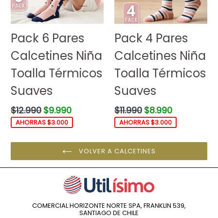
Pack 6 Pares
Pack 4 Pares
Calcetines Niña
Calcetines Niña
Toalla Térmicos
Toalla Térmicos
Suaves
Suaves
Precio
Precio
$12.990
$9.990
$11.990
$8.990
habitual
habitual
AHORRAS $3.000
AHORRAS $3.000
VOLVER A CALCETINES
COMERCIAL HORIZONTE NORTE SPA, FRANKLIN 539,
SANTIAGO DE CHILE