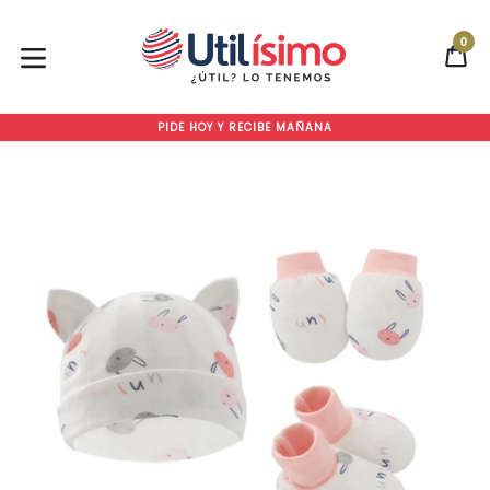
Ir
directamente
0
CA
CA
al
contenido
expandir/colapsar
PIDE HOY Y RECIBE MAÑANA