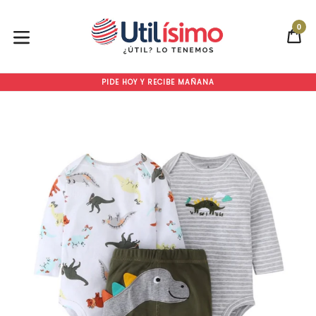
Ir
directamente
0
CA
CA
al
contenido
expandir/colapsar
PIDE HOY Y RECIBE MAÑANA