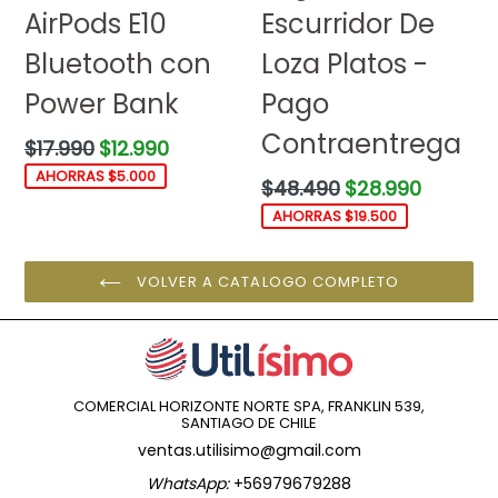
AirPods E10
Escurridor De
Bluetooth con
Loza Platos -
Power Bank
Pago
Contraentrega
Precio
$17.990
$12.990
habitual
AHORRAS $5.000
Precio
$48.490
$28.990
habitual
AHORRAS $19.500
VOLVER A CATALOGO COMPLETO
COMERCIAL HORIZONTE NORTE SPA, FRANKLIN 539,
SANTIAGO DE CHILE
ventas.utilisimo@gmail.com
WhatsApp:
+56979679288