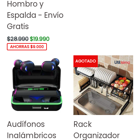
Hombro y
Espalda - Envío
Gratis
Precio
$28.990
$19.990
habitual
AHORRAS $9.000
AGOTADO
Audífonos
Rack
Inalámbricos
Organizador