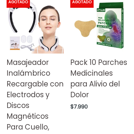
AGOTADO
AGOTADO
Masajeador
Pack 10 Parches
Inalámbrico
Medicinales
Recargable con
para Alivio del
Electrodos y
Dolor
Discos
Precio
$7.990
habitual
Magnéticos
Para Cuello,