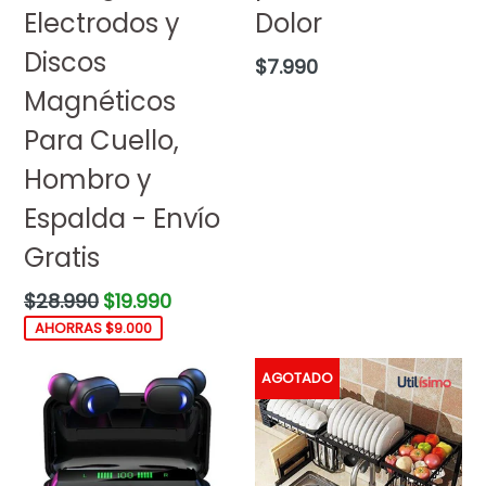
Electrodos y
Dolor
Discos
Precio
$7.990
habitual
Magnéticos
Para Cuello,
Hombro y
Espalda - Envío
Gratis
Precio
$28.990
$19.990
habitual
AHORRAS $9.000
AGOTADO