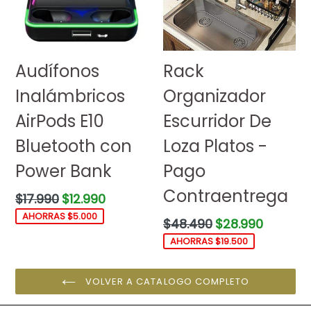
Audífonos
Rack
Inalámbricos
Organizador
AirPods E10
Escurridor De
Bluetooth con
Loza Platos -
Power Bank
Pago
Contraentrega
Precio
$17.990
$12.990
habitual
AHORRAS $5.000
Precio
$48.490
$28.990
habitual
AHORRAS $19.500
VOLVER A CATALOGO COMPLETO