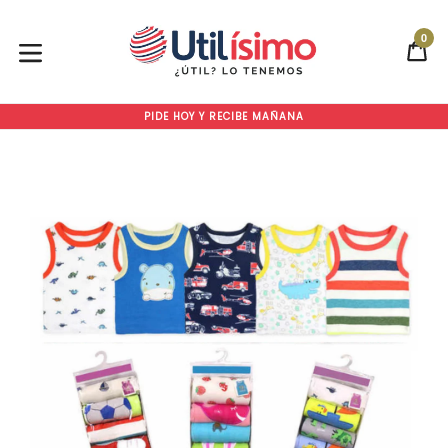
Ir
directamente
0
CA
CA
al
contenido
expandir/colapsar
PIDE HOY Y RECIBE MAÑANA