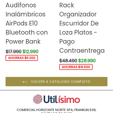
Audífonos
Rack
Inalámbricos
Organizador
AirPods E10
Escurridor De
Bluetooth con
Loza Platos -
Power Bank
Pago
Contraentrega
Precio
$17.990
$12.990
habitual
AHORRAS $5.000
Precio
$48.490
$28.990
habitual
AHORRAS $19.500
VOLVER A CATALOGO COMPLETO
COMERCIAL HORIZONTE NORTE SPA, FRANKLIN 539,