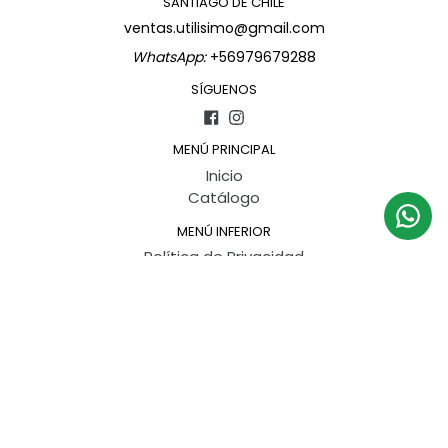
SANTIAGO DE CHILE
ventas.utilisimo@gmail.com
WhatsApp:
+56979679288
SÍGUENOS
Facebook
Instagram
MENÚ PRINCIPAL
Inicio
Catálogo
MENÚ INFERIOR
Política de Privacidad
Política de Devoluciones
Política de envíos
Términos del Servicio
Información de contacto
WhatsApp: +56979679288
SUSCRÍBETE PARA RECIBIR OFERTAS Y DESCUENTOS
ESPECIALES