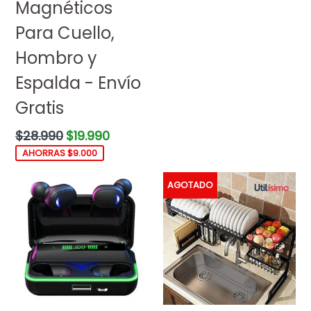
Magnéticos
Para Cuello,
Hombro y
Espalda - Envío
Gratis
Precio
$28.990
$19.990
habitual
AHORRAS $9.000
AGOTADO