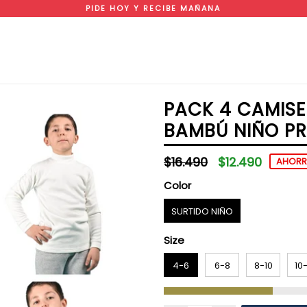
PIDE HOY Y RECIBE MAÑANA
PACK 4 CAMISE
BAMBÚ NIÑO P
Precio
$16.490
$12.490
AHORR
habitual
Color
SURTIDO NIÑO
Size
4-6
6-8
8-10
10