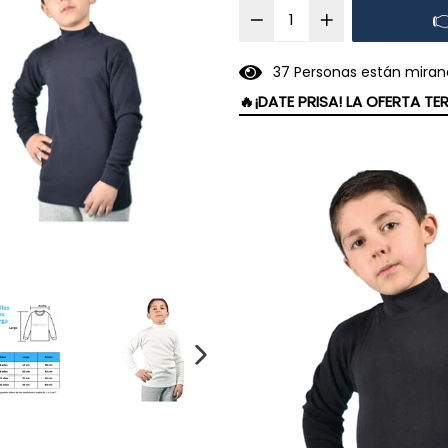

3
7
Personas están miran
🔥¡DATE PRISA! LA OFERTA T
SIGUIENTE
DIAPOSITIVA