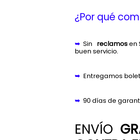
¿Por qué comp
➥
Sin
reclamos
en 
buen servicio.
➥
Entregamos boleta
➥
90 días de garant
ENVÍO
GRA