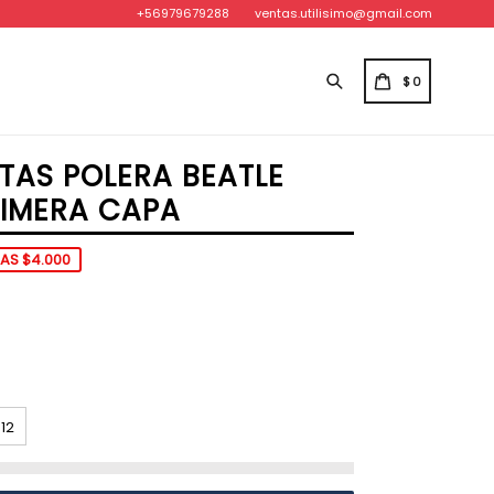
+56979679288
ventas.utilisimo@gmail.com
Buscar
CARRITO
CARRITO
$0
TAS POLERA BEATLE
RIMERA CAPA
AS $4.000
-12