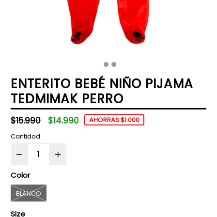
ENTERITO BEBÉ NIÑO PIJAMA
TEDMIMAK PERRO
Precio
$15.990
$14.990
AHORRAS $1.000
habitual
Cantidad
Color
BLANCO
Size