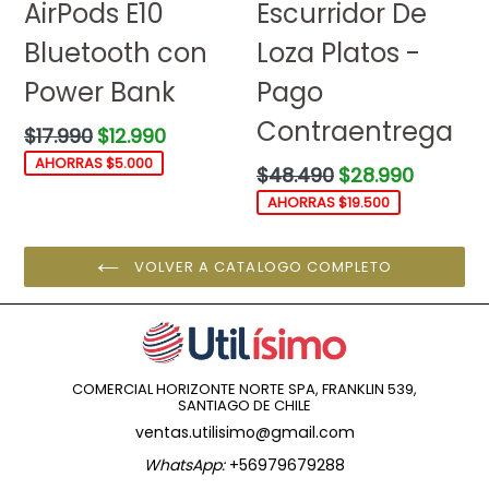
AirPods E10
Escurridor De
Bluetooth con
Loza Platos -
Power Bank
Pago
Contraentrega
Precio
$17.990
$12.990
habitual
AHORRAS $5.000
Precio
$48.490
$28.990
habitual
AHORRAS $19.500
VOLVER A CATALOGO COMPLETO
COMERCIAL HORIZONTE NORTE SPA, FRANKLIN 539,
SANTIAGO DE CHILE
ventas.utilisimo@gmail.com
WhatsApp:
+56979679288