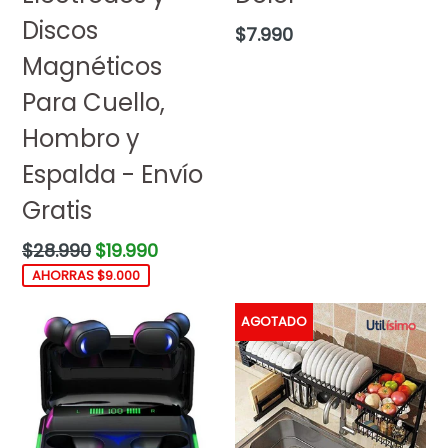
Discos
Precio
$7.990
habitual
Magnéticos
Para Cuello,
Hombro y
Espalda - Envío
Gratis
Precio
$28.990
$19.990
habitual
AHORRAS $9.000
AGOTADO