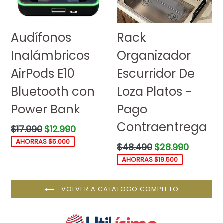
Audífonos
Rack
Inalámbricos
Organizador
AirPods E10
Escurridor De
Bluetooth con
Loza Platos -
Power Bank
Pago
Contraentrega
Precio
$17.990
$12.990
habitual
AHORRAS $5.000
Precio
$48.490
$28.990
habitual
AHORRAS $19.500
VOLVER A CATALOGO COMPLETO