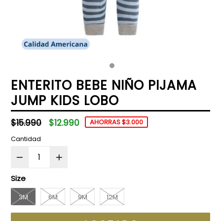
ENTERITO BEBE NIÑO PIJAMA
JUMP KIDS LOBO
Precio
$15.990
$12.990
AHORRAS $3.000
habitual
Cantidad
Size
3M
6M
9M
12M