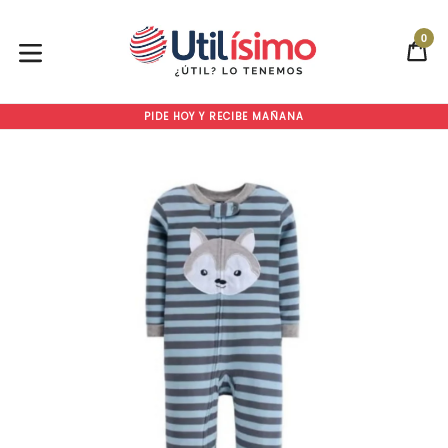
Ir
directamente
0
CA
CA
al
contenido
expandir/colapsar
PIDE HOY Y RECIBE MAÑANA