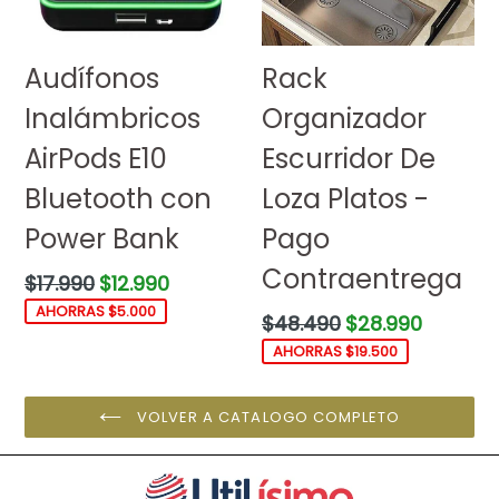
Audífonos
Rack
Inalámbricos
Organizador
AirPods E10
Escurridor De
Bluetooth con
Loza Platos -
Power Bank
Pago
Contraentrega
Precio
$17.990
$12.990
habitual
AHORRAS $5.000
Precio
$48.490
$28.990
habitual
AHORRAS $19.500
VOLVER A CATALOGO COMPLETO