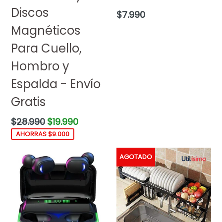
Discos
Precio
$7.990
habitual
Magnéticos
Para Cuello,
Hombro y
Espalda - Envío
Gratis
Precio
$28.990
$19.990
habitual
AHORRAS $9.000
AGOTADO