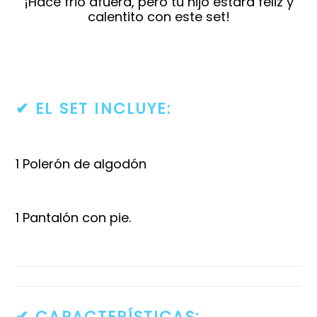
¡Hace frio afuera, pero tu hijo estará feliz y
calentito con este set!
✔ EL SET INCLUYE
:
1 Polerón de algodón
1
Pantalón con pie.
✔
CARACTERÍSTICAS: