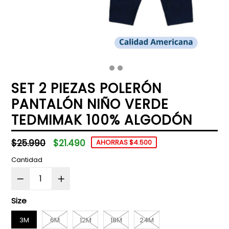
SET 2 PIEZAS POLERÓN
PANTALÓN NIÑO VERDE
TEDMIMAK 100% ALGODÓN
Precio
$25.990
$21.490
AHORRAS $4.500
habitual
Cantidad
Size
3M
6M
12M
18M
24M