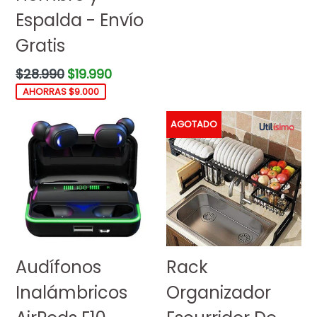
Espalda - Envío
Gratis
Precio
$28.990
$19.990
habitual
AHORRAS $9.000
AGOTADO
Audífonos
Rack
Inalámbricos
Organizador