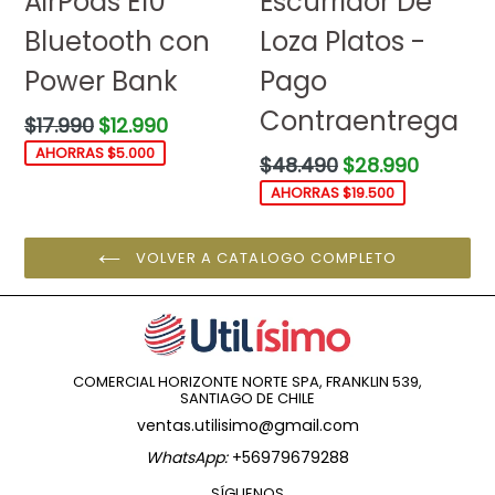
AirPods E10
Escurridor De
Bluetooth con
Loza Platos -
Power Bank
Pago
Contraentrega
Precio
$17.990
$12.990
habitual
AHORRAS $5.000
Precio
$48.490
$28.990
habitual
AHORRAS $19.500
VOLVER A CATALOGO COMPLETO
COMERCIAL HORIZONTE NORTE SPA, FRANKLIN 539,
SANTIAGO DE CHILE
ventas.utilisimo@gmail.com
WhatsApp:
+56979679288
SÍGUENOS