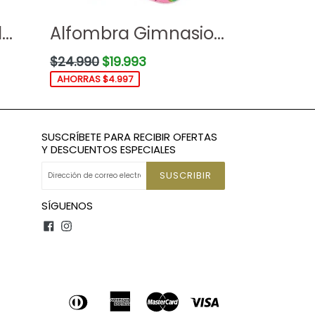
..
Alfombra Gimnasio...
Precio
$24.990
$19.993
habitual
AHORRAS $4.997
SUSCRÍBETE PARA RECIBIR OFERTAS
Y DESCUENTOS ESPECIALES
SUSCRIBIR
SÍGUENOS
Facebook
Instagram