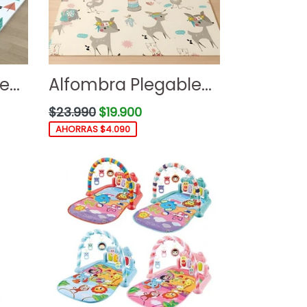
...
Alfombra Plegable...
Precio
$23.990
$19.900
habitual
AHORRAS $4.090