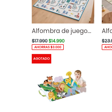
Alfombra de juego...
Alf
Precio
Preci
$17.990
$14.990
$23.
habitual
habit
AHORRAS $3.000
AHOR
AGOTADO