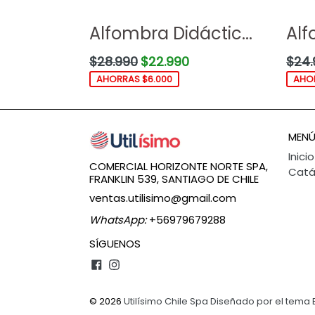
Alfombra Didáctic...
Alf
Precio
Preci
$28.990
$22.990
$24.
habitual
habit
AHORRAS $6.000
AHOR
MENÚ
Inicio
COMERCIAL HORIZONTE NORTE SPA,
Catá
FRANKLIN 539, SANTIAGO DE CHILE
ventas.utilisimo@gmail.com
WhatsApp:
+56979679288
SÍGUENOS
Facebook
Instagram
© 2026
Utilísimo Chile Spa
Diseñado por el tema 