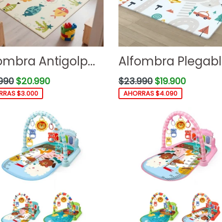
ombra Antigolp...
Alfombra Plegable
o
Precio
990
$20.990
$23.990
$19.900
ual
habitual
RAS $3.000
AHORRAS $4.090