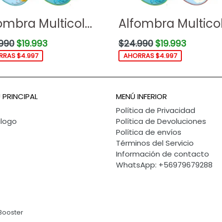
ombra Multicol...
Alfombra Multicol.
o
Precio
990
$19.993
$24.990
$19.993
ual
habitual
RAS $4.997
AHORRAS $4.997
 PRINCIPAL
MENÚ INFERIOR
Política de Privacidad
logo
Política de Devoluciones
Política de envíos
Términos del Servicio
Información de contacto
WhatsApp: +56979679288
Booster