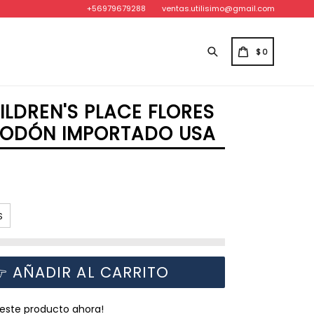
+56979679288
ventas.utilisimo@gmail.com
Buscar
CARRITO
CARRITO
$0
ILDREN'S PLACE FLORES
LGODÓN IMPORTADO USA
S
 AÑADIR AL CARRITO
o este producto ahora!