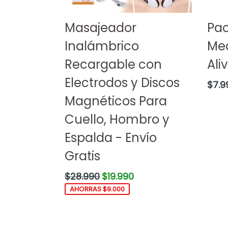
Masajeador
Pac
Inalámbrico
Med
Recargable con
Ali
Electrodos y Discos
Preci
$7.9
habit
Magnéticos Para
Cuello, Hombro y
Espalda - Envío
Gratis
Precio
$28.990
$19.990
habitual
AHORRAS $9.000