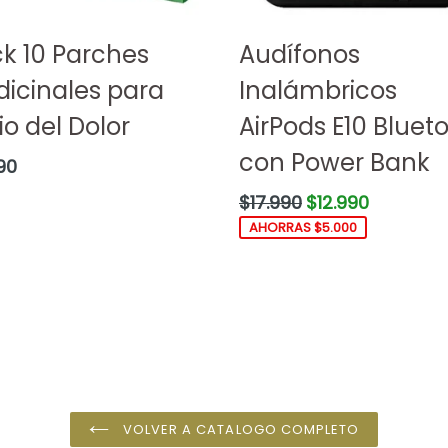
k 10 Parches
Audífonos
icinales para
Inalámbricos
vio del Dolor
AirPods E10 Bluet
con Power Bank
o
90
ual
Precio
$17.990
$12.990
habitual
AHORRAS $5.000
VOLVER A CATALOGO COMPLETO