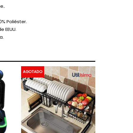
e..
% Poliéster.
e EEUU.
a.
AGOTADO