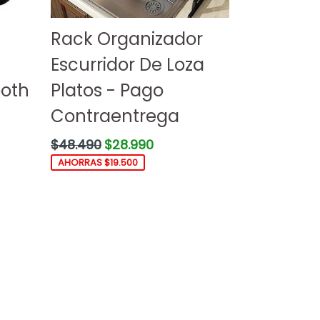
Rack Organizador
Escurridor De Loza
ooth
Platos - Pago
Contraentrega
Precio
$48.490
$28.990
habitual
AHORRAS $19.500