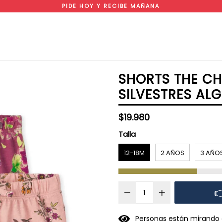
PIDE HOY Y RECIBE MAÑANA
SHORTS THE CH
SILVESTRES A
Precio
$19.980
habitual
Talla
12-18M
2 AÑOS
3 AÑO

3
1
Personas están mirand